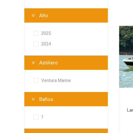
Año
2025
2024
Astillero
Ventura Marine
Baños
La
1