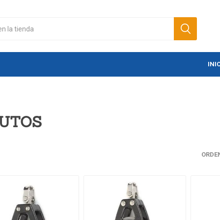
INI
UTOS
ORDE