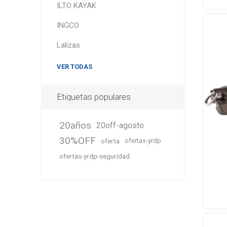
ILTO KAYAK
INGCO
Lalizas
VER TODAS
Etiquetas populares
20años
20off-agosto
30%OFF
oferta
ofertas-yrdp
ofertas-yrdp-seguridad