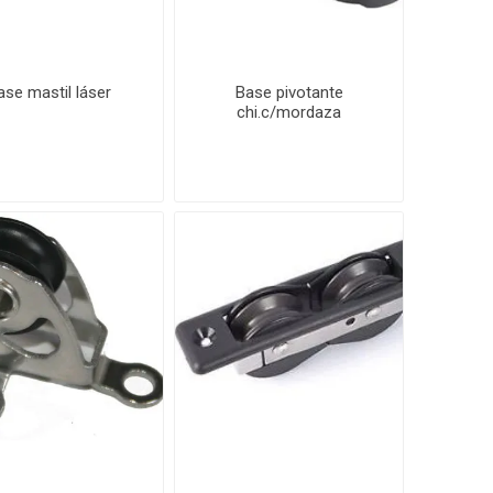
ase mastil láser
Base pivotante
chi.c/mordaza