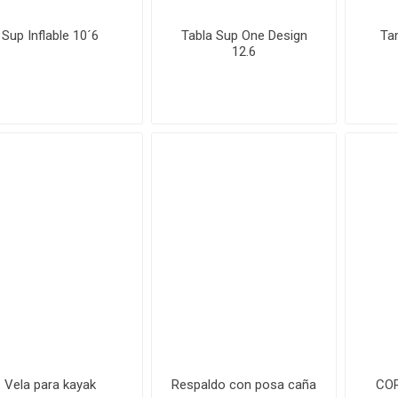
Sup Inflable 10´6
Tabla Sup One Design
Ta
12.6
Vela para kayak
Respaldo con posa caña
CO