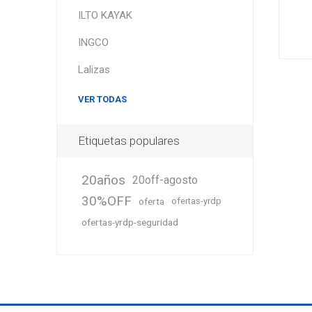
ILTO KAYAK
INGCO
Lalizas
VER TODAS
Etiquetas populares
20años
20off-agosto
30%OFF
oferta
ofertas-yrdp
ofertas-yrdp-seguridad