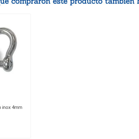
 que compraron este producto también
ón inox 4mm