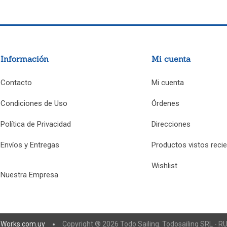
Información
Mi cuenta
Contacto
Mi cuenta
Condiciones de Uso
Órdenes
Política de Privacidad
Direcciones
Envíos y Entregas
Productos vistos reci
Wishlist
Nuestra Empresa
eWorks.com.uy
Copyright ® 2026 Todo Sailing. Todosailing SRL - 