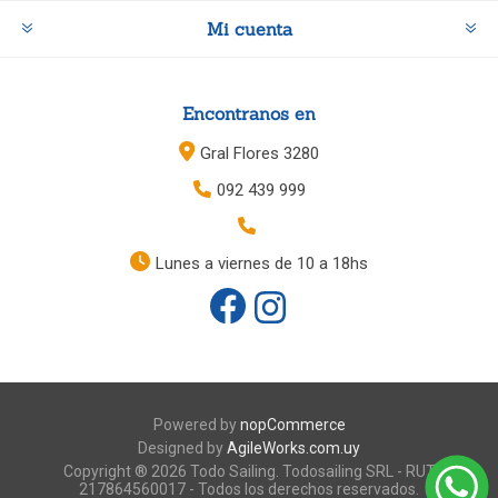
Mi cuenta
Encontranos en
Gral Flores 3280
092 439 999
Lunes a viernes de 10 a 18hs
Powered by
nopCommerce
Designed by
AgileWorks.com.uy
Copyright ® 2026 Todo Sailing. Todosailing SRL - RUT
217864560017 - Todos los derechos reservados.