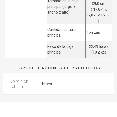
Tamaño de la caja
39,8 cm
principal (largo x
( 17,87" x
ancho x alto)
17,87" x 15,67"
)
Cantidad de caja
4 piezas
principal
Peso de la caja
22,49 libras
principal
(10,2 kg)
ESPECIFICACIONES DE PRODUCTOS
Condición
Nuevo
del ítem