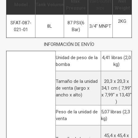
Max.
Inlet/outlet
Net
Model
Tank Volume
Pressure
size
Weight
2KG
SFAT-087-
87 PSI(6
8L
3/4" MNPT
021-01
Bar)
INFORMACIÓN DE ENVÍO
Unidad de peso de la
4,41 libras (2,0
bomba
kg)
Tamaño de la unidad
20,3 x 20,3 x
de venta (largo x
34,1 cm ( 7,99"
ancho x alto)
x 7,99" x 13,43"
)
Peso de la unidad de
5,07 libras (2,3
venta
kg)
45,4 x 45,4 x