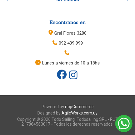
Encontranos en
Gral Flores 3280
092 439 999
Lunes a viernes de 10 a 18hs
Powered by
nopCommerce
Designed by
AgileWorks.com.uy
Copyright ® 2026 Todo Sailing. Todosailing SRL - RUT
217864560017 - Todos los derechos reservados.