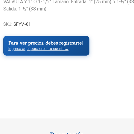
VALVULA Y 1" O 1-1/2" Tamaño: Entrada: 1" (25 mm) o 1-½" (3
Salida: 1-½" (38 mm)
SKU:
SFYV-01
Para ver precios, debes registrarte!
Ingresa aquí para crear tu cuenta
→