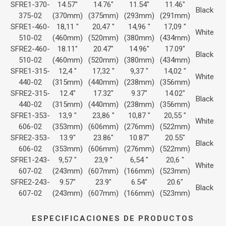
SFRE1-370-
14.57"
14.76"
11.54"
11.46"
Black
375-02
(370mm)
(375mm)
(293mm)
(291mm)
SFRE1-460-
18,11 "
20,47 "
14,96 "
17,09 "
White
510-02
(460mm)
(520mm)
(380mm)
(434mm)
SFRE2-460-
18.11"
20.47"
14.96"
17.09"
Black
510-02
(460mm)
(520mm)
(380mm)
(434mm)
SFRE1-315-
12,4 "
17,32 "
9,37 "
14,02 "
White
440-02
(315mm)
(440mm)
(238mm)
(356mm)
SFRE2-315-
12.4"
17.32"
9.37"
14.02"
Black
440-02
(315mm)
(440mm)
(238mm)
(356mm)
SFRE1-353-
13,9 "
23,86 "
10,87 "
20,55 "
White
606-02
(353mm)
(606mm)
(276mm)
(522mm)
SFRE2-353-
13.9"
23.86"
10.87"
20.55"
Black
606-02
(353mm)
(606mm)
(276mm)
(522mm)
SFRE1-243-
9,57 "
23,9 "
6,54 "
20,6 "
White
607-02
(243mm)
(607mm)
(166mm)
(523mm)
SFRE2-243-
9.57"
23.9"
6.54"
20.6"
Black
607-02
(243mm)
(607mm)
(166mm)
(523mm)
ESPECIFICACIONES DE PRODUCTOS