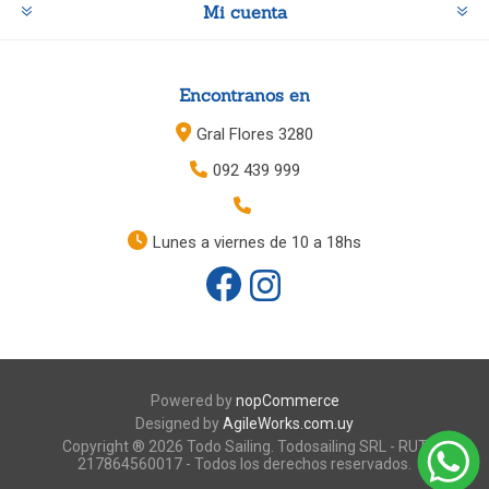
Mi cuenta
Encontranos en
Gral Flores 3280
092 439 999
Lunes a viernes de 10 a 18hs
Powered by
nopCommerce
Designed by
AgileWorks.com.uy
Copyright ® 2026 Todo Sailing. Todosailing SRL - RUT
217864560017 - Todos los derechos reservados.