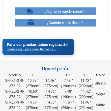
¿Cómo lo puedo pagar?
¿Cuándo me lo llevan?
Para ver precios, debes registrarte!
Ingresa aquí para crear tu cuenta
→
Descripción
Modelo
H
L
H1
L1
Color
SFRE1-270-
10,63 "
14,76 "
7,48 "
11,42 "
Blanco
375-02
(270mm)
(375mm)
(190mm)
(290mm)
SFRE2-270-
10.63"
14.76"
7.48"
11.42"
Negro
375-02
(270mm)
(375mm)
(190mm)
(290mm)
SFRE1-370-
14,57 "
14.76"
11,54 "
11,46 "
White
375-02
(370mm)
(375mm)
(293mm)
(291mm)