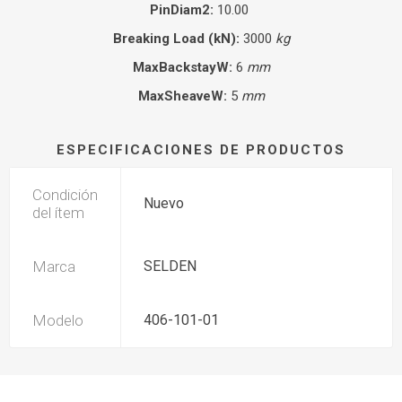
PinDiam2:
10.00
Breaking Load (kN):
3000
kg
MaxBackstayW:
6
mm
MaxSheaveW:
5
mm
ESPECIFICACIONES DE PRODUCTOS
Condición
Nuevo
del ítem
Marca
SELDEN
Modelo
406-101-01