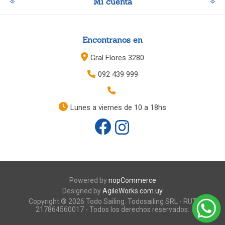
Mi cuenta
Encontranos en
Gral Flores 3280
092 439 999
Lunes a viernes de 10 a 18hs
Powered by
nopCommerce
Designed by
AgileWorks.com.uy
Copyright ® 2026 Todo Sailing. Todosailing SRL - RUT
217864560017 - Todos los derechos reservados.