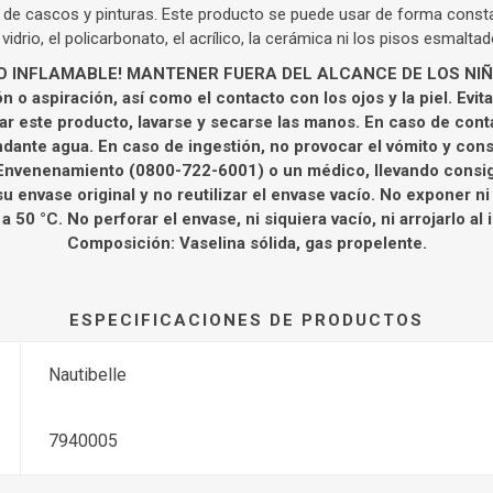
 de cascos y pinturas. Este producto se puede usar de forma constan
 vidrio, el policarbonato, el acrílico, la cerámica ni los pisos esmaltad
TO INFLAMABLE! MANTENER FUERA DEL ALCANCE DE LOS NI
ción o aspiración, así como el contacto con los ojos y la piel. Evi
ar este producto, lavarse y secarse las manos. En caso de cont
ante agua. En caso de ingestión, no provocar el vómito y con
Envenenamiento (0800-722-6001) o un médico, llevando consig
u envase original y no reutilizar el envase vacío. No exponer n
a 50 °C. No perforar el envase, ni siquiera vacío, ni arrojarlo al 
Composición: Vaselina sólida, gas propelente.
ESPECIFICACIONES DE PRODUCTOS
Nautibelle
7940005