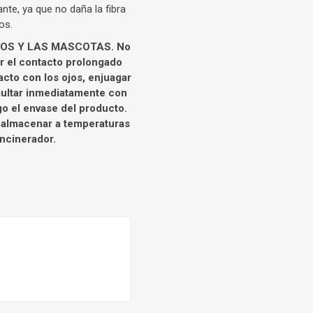
te, ya que no daña la fibra
os.
ÑOS Y LAS MASCOTAS. No
tar el contacto prolongado
acto con los ojos, enjuagar
sultar inmediatamente con
o el envase del producto.
i almacenar a temperaturas
incinerador.