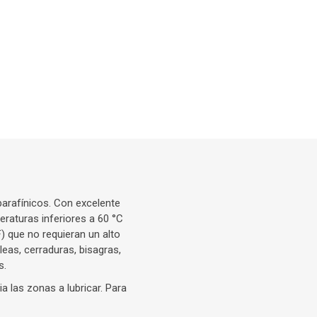
parafínicos. Con excelente
eraturas inferiores a 60 °C
F) que no requieran un alto
eas, cerraduras, bisagras,
s.
ia las zonas a lubricar. Para