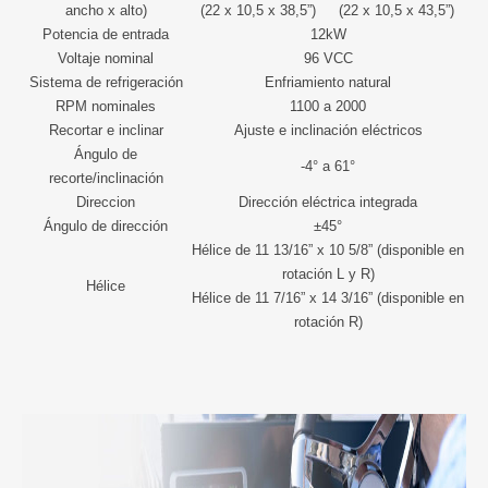
ancho x alto)
(22 x 10,5 x 38,5”)
(22 x 10,5 x 43,5”)
Potencia de entrada
12kW
Voltaje nominal
96 VCC
Sistema de refrigeración
Enfriamiento natural
RPM nominales
1100 a 2000
Recortar e inclinar
Ajuste e inclinación eléctricos
Ángulo de
-4° a 61°
recorte/inclinación
Direccion
Dirección eléctrica integrada
Ángulo de dirección
±45°
Hélice de 11 13/16” x 10 5/8” (disponible en
rotación L y R)
Hélice
Hélice de 11 7/16” x 14 3/16” (disponible en
rotación R)