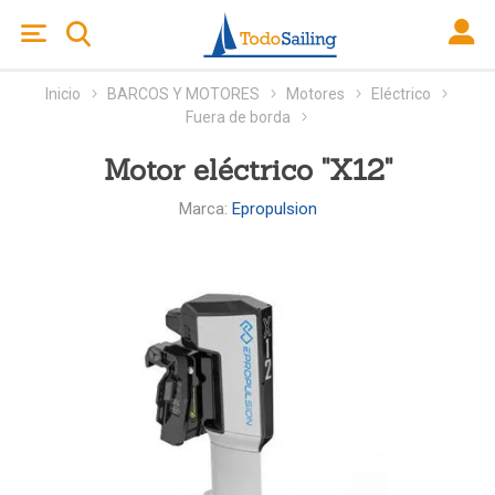
Inicio
BARCOS Y MOTORES
Motores
Eléctrico
Fuera de borda
Motor eléctrico "X12"
Marca:
Epropulsion