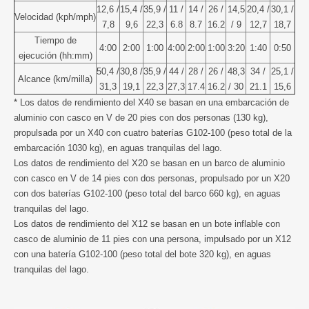
12,6 /
15,4 /
35,9 /
11 /
14 /
26 /
14,5
20,4 /
30,1 /
Velocidad (kph/mph)
7,8
9,6
22,3
6.8
8.7
16.2
/ 9
12,7
18,7
Tiempo de
4:00
2:00
1:00
4:00
2:00
1:00
3:20
1:40
0:50
ejecución (hh:mm)
50,4 /
30,8 /
35,9 /
44 /
28 /
26 /
48,3
34 /
25,1 /
Alcance (km/milla)
31,3
19,1
22,3
27,3
17.4
16.2
/ 30
21.1
15,6
* Los datos de rendimiento del X40 se basan en una embarcación de
aluminio con casco en V de 20 pies con dos personas (130 kg),
propulsada por un X40 con cuatro baterías G102-100 (peso total de la
embarcación 1030 kg), en aguas tranquilas del lago.
Los datos de rendimiento del X20 se basan en un barco de aluminio
con casco en V de 14 pies con dos personas, propulsado por un X20
con dos baterías G102-100 (peso total del barco 660 kg), en aguas
tranquilas del lago.
Los datos de rendimiento del X12 se basan en un bote inflable con
casco de aluminio de 11 pies con una persona, impulsado por un X12
con una batería G102-100 (peso total del bote 320 kg), en aguas
tranquilas del lago.