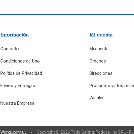
Información
Mi cuenta
Contacto
Mi cuenta
Condiciones de Uso
Órdenes
Política de Privacidad
Direcciones
Envíos y Entregas
Productos vistos reci
Wishlist
Nuestra Empresa
eWorks.com.uy
Copyright ® 2026 Todo Sailing. Todosailing SRL - 