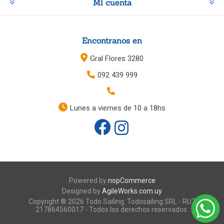
Mi cuenta
Encontranos en
Gral Flores 3280
092 439 999
Lunes a viernes de 10 a 18hs
Powered by
nopCommerce
Designed by
AgileWorks.com.uy
Copyright ® 2026 Todo Sailing. Todosailing SRL - RUT
217864560017 - Todos los derechos reservados.