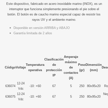
Este dispositivo, fabricado en acero inoxidable marino (INOX), es un
interruptor que funciona simplemente presionando el pie sobre el
botón. El botón es de caucho marino especial capaz de resistir los
rayos UV y el ambiente marino.
Disponible en versión ARRIBA y ABAJO
Garantía limitada de 2 años
Amperaje
Clasificación
máximo
Temperatura
de
Peso
Dimensión
Código
Voltaje
de
Des
operativa
protección
(gr)
(mm)
contactos
IP
(A)
12-24
636074
-10: +60
67
5
250
80x95x20
Ro
Vdc
12-24
Neg
636075
-10: +60
67
5
250
80x95x20
Vdc