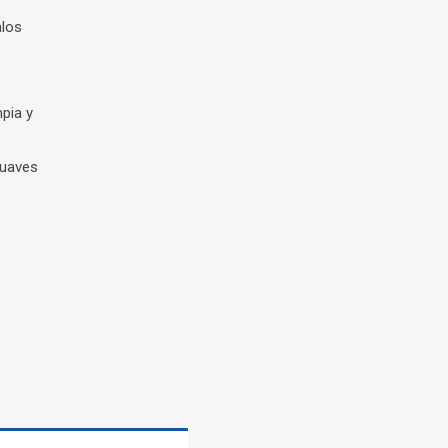
alos
pia y
suaves