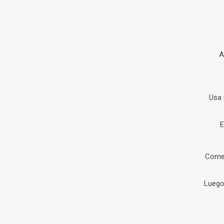
A
Usa 
E
Comen
Luego,