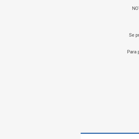
NOT
Se p
Para 