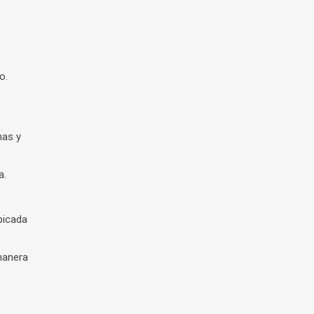
o.
nas y
a.
.
bicada
 manera