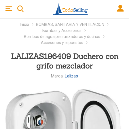
Inicio
BOMBAS, SANITARIA Y VENTILACION
Bombas y Accesorios
Bombas de agua presurizadoras y duchas
Accesorios y repuestos
LALIZAS196409 Duchero con
grifo mezclador
Marca:
Lalizas