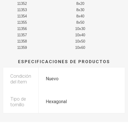
11352
8x20
11353
8x30
11354
8x40
11355
8x50
11356
10x30
11357
10x40
11358
10x50
11359
10x60
ESPECIFICACIONES DE PRODUCTOS
Condición
Nuevo
del ítem
Tipo de
Hexagonal
tornillo