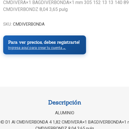
CMDIVERA×1 BAGDIVERBONDA×1 mm 305 152 13 13 140 89
CMDIVERBONDZ 8,04 3,65 pulg
SKU:
CMDIVERBONDA
Para ver precios, debes registrarte!
Ingresa aquí para crear tu cuenta
→
Descripción
ALUMINIO
 HD D1 Al CMDIVERBONDA 4 1,82 CMDIVERA×1 BAGDIVERBONDA×1 m
CMDIVERBONDZ 8,04 3,65 pulg