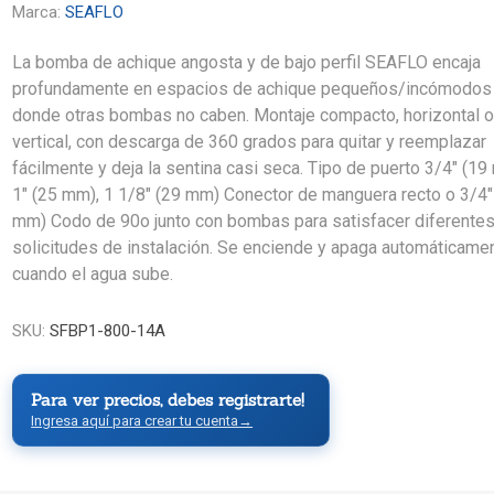
Marca:
SEAFLO
La bomba de achique angosta y de bajo perfil SEAFLO encaja
profundamente en espacios de achique pequeños/incómodos
donde otras bombas no caben. Montaje compacto, horizontal 
vertical, con descarga de 360 ​​grados para quitar y reemplazar
fácilmente y deja la sentina casi seca. Tipo de puerto 3/4" (19
1" (25 mm), 1 1/8" (29 mm) Conector de manguera recto o 3/4"
mm) Codo de 90o junto con bombas para satisfacer diferente
solicitudes de instalación. Se enciende y apaga automáticame
cuando el agua sube.
SKU:
SFBP1-800-14A
Para ver precios, debes registrarte!
Ingresa aquí para crear tu cuenta
→