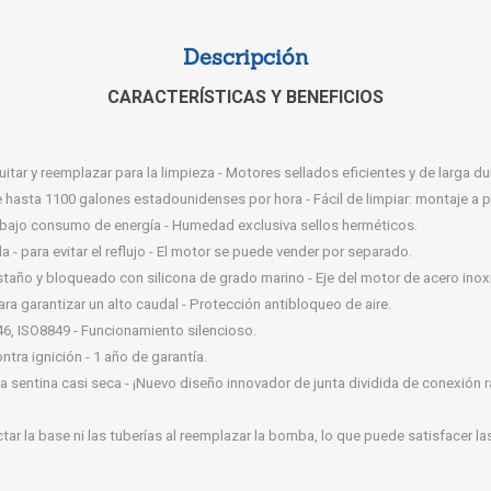
Descripción
CARACTERÍSTICAS Y BENEFICIOS
 quitar y reemplazar para la limpieza - Motores sellados eficientes y de larga du
e hasta 1100 galones estadounidenses por hora - Fácil de limpiar: montaje a p
 bajo consumo de energía - Humedad exclusiva sellos herméticos.
da - para evitar el reflujo - El motor se puede vender por separado.
taño y bloqueado con silicona de grado marino - Eje del motor de acero inox
ra garantizar un alto caudal - Protección antibloqueo de aire.
6, ISO8849 - Funcionamiento silencioso.
tra ignición - 1 año de garantía.
a la sentina casi seca - ¡Nuevo diseño innovador de junta dividida de conexión 
ar la base ni las tuberías al reemplazar la bomba, lo que puede satisfacer l