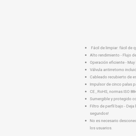
Fácil de limpiar: fácil de
Alto rendimiento - Flujo d
Operación eficiente - Muy
Válvula antirretorno inclui
Cableado recubierto de es
Impulsor de cinco palas pa
CE , RoHS, normas ISO 884
Sumergible y protegido con
Filtro de perfil bajo - Dej
segundos!
No es necesario desconect
los usuarios.