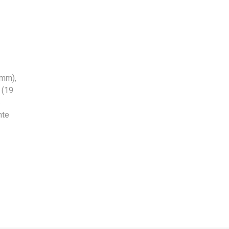
o
 mm),
 (19
s
nte