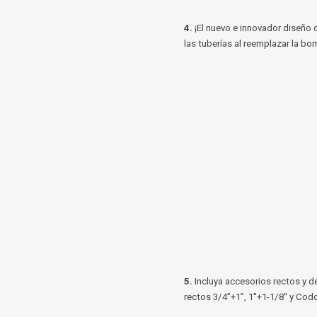
4.
¡El nuevo e innovador diseño 
las tuberías al reemplazar la bo
5.
Incluya accesorios rectos y d
rectos 3/4”+1”, 1''+1-1/8'' y Cod