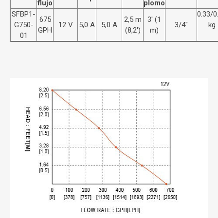
flujo
plomo
SFBP1-
0.33/0
675
2,5 m
3' (1
G750-
12 V
5,0 A
5,0 A
3/4"
kg
GPH
(8,2')
m)
01