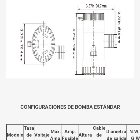
CONFIGURACIONES DE BOMBA ESTÁNDAR
Tasa
Cable
Máx.
Amp.
Diámetro
N.W.
Modelo
de
Voltaje
Altura
de
Amp.
Fusible
de salida
G.W