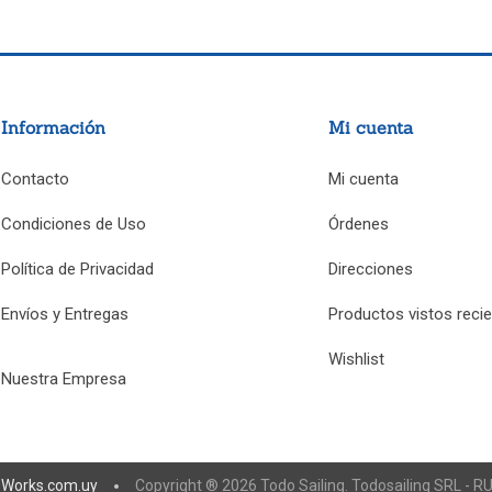
Información
Mi cuenta
Contacto
Mi cuenta
Condiciones de Uso
Órdenes
Política de Privacidad
Direcciones
Envíos y Entregas
Productos vistos reci
Wishlist
Nuestra Empresa
eWorks.com.uy
Copyright ® 2026 Todo Sailing. Todosailing SRL - 