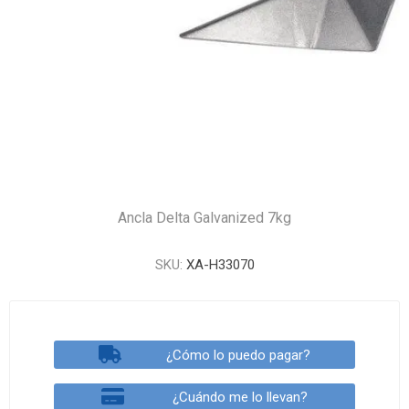
Ancla Delta Galvanized 7kg
SKU:
XA-H33070
¿Cómo lo puedo pagar?
¿Cuándo me lo llevan?