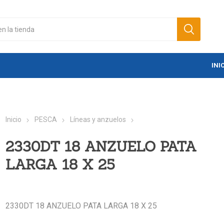
INI
Inicio
PESCA
Líneas y anzuelos
2330DT 18 ANZUELO PATA
LARGA 18 X 25
2330DT 18 ANZUELO PATA LARGA 18 X 25