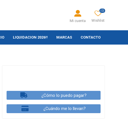
(0)
Wishlist
Mi cuenta
CIO
LIQUIDACION 2026!!
MARCAS
CONTACTO
¿Cómo lo puedo pagar?
¿Cuándo me lo llevan?