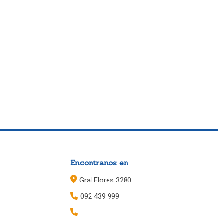
Encontranos en
Gral Flores 3280
092 439 999