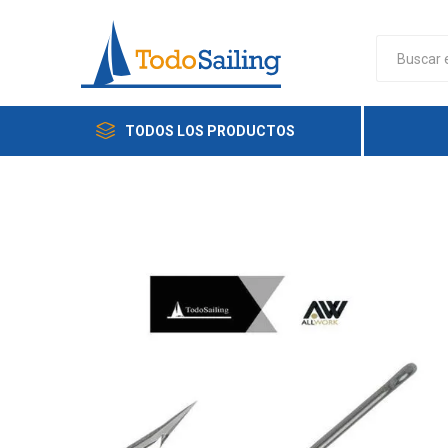
TODOS LOS PRODUCTOS